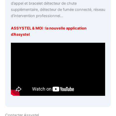
d’appel et bracelet détecteur de chute
supplémentaire, détecteur de fumée connecté, réseau
d’intervention professionnel…
ASSYSTEL & MOI : la nouvelle application
d’Assystel
Contacter Assystel