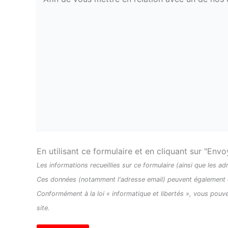
i
s
f
i
e
l
d
e
m
p
t
En utilisant ce formulaire et en cliquant sur "Env
y
Les informations recueillies sur ce formulaire (ainsi que les ad
.
Ces données (notamment l'adresse email) peuvent également êtr
Conformément à la loi « informatique et libertés », vous pouve
site.