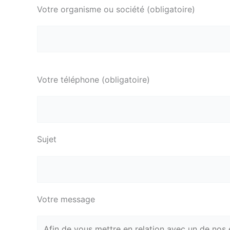
Votre organisme ou société (obligatoire)
P
Votre téléphone (obligatoire)
l
e
a
s
e
Sujet
l
e
a
v
Votre message
e
t
h