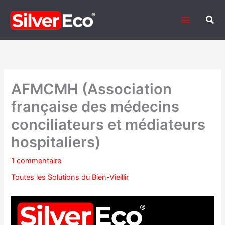
Aller
au
Rech
contenu
AFMCMH (Association
française des médecins
conciliateurs et médiateurs
hospitaliers)
1 commentaire
Toutes les Solutions du Bien-Vieillir