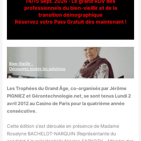
14/15 Sept. 2026 : Le grand RDV des
professionnels du bien-vieillir et de la
transition démographique
Réservez votre Pass Gratuit dès maintenant !
Les Trophées du Grand Âge, co-organisés par Jérôme
PIGNIEZ et Gérontechnologie.net, se sont tenus Lundi 2
avril 2012 au Casino de Paris pour la quatrième année
consécutive.
Cette édition s’est déroulée en présence de Madame
Roselyne BACHELOT-NARQUIN (Représentante du