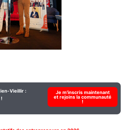
en-Vieillir :
Je m'inscris maintenant
et rejoins la communauté
!
!