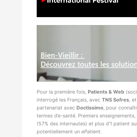
Pour la première fois,
Patients & Web
(soci
interrogé les Français, avec
TNS Sofres
, e
partenariat avec
Doctissimo
, pour connaîtr
termes d’e-santé. Premiers enseignements, l
(57% des internautes) et plus d’1 patient s
potentiellement un
ePatient
.