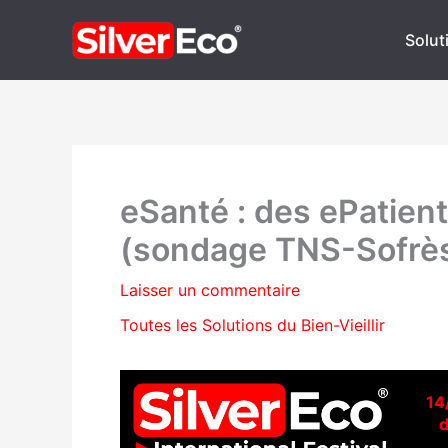
Aller
au
Soluti
contenu
eSanté : des ePatien
(sondage TNS-Sofrè
Laisser un commentaire
Toutes les Solutions du Bien-Vieillir
14
d