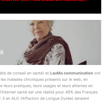
été de conseil en santé) et
LauMa communication
ont
t les malades chroniques présents sur le web, en
e leurs pratiques, leurs usages et leurs attentes en
’internet santé est une réalité pour 49% des Français
ur 3 en ALD (Affection de Longue Durée) seraient