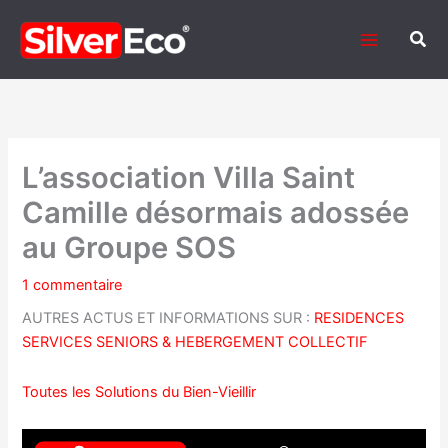
Aller
au
Rech
contenu
L’association Villa Saint
Camille désormais adossée
au Groupe SOS
1 commentaire
AUTRES ACTUS ET INFORMATIONS SUR :
RESIDENCES
SERVICES SENIORS & HEBERGEMENT COLLECTIF
Toutes les Solutions du Bien-Vieillir