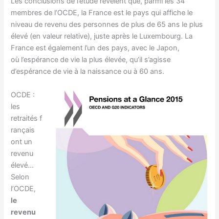
Les conclusions de l’étude révèlent que, parmi les 34
membres de l’OCDE, la France est le pays qui affiche le
niveau de revenu des personnes de plus de 65 ans le plus
élevé (en valeur relative), juste après le Luxembourg. La
France est également l’un des pays, avec le Japon,
où l’espérance de vie la plus élevée, qu’il s’agisse
d’espérance de vie à la naissance ou à 60 ans.
OCDE :
les
retraités f
rançais
ont un
revenu
élevé…
Selon
l’OCDE,
le
revenu