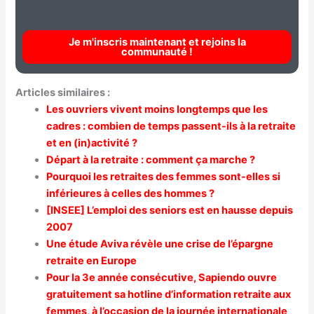
Je m'inscris maintenant et rejoins la
communauté !
Articles similaires :
Les ouvriers vivent moins longtemps que les
cadres : combien de temps passent-ils à la retraite
et en (in)activité ?
Départ à la retraite : comment ça marche ?
Pourquoi les retraites des femmes sont-elles si
inférieures à celles des hommes ?
[INSEE] L’emploi des seniors est en hausse depuis
2007
Une étude Aviva révèle une crise de l’épargne
retraite en Europe
Pour la 3e année consécutive, Sapiendo ouvre
gratuitement sa hotline d’information retraite aux
femmes, à l’occasion de la journée internationale