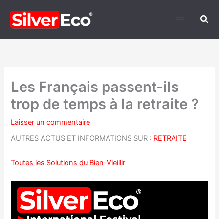
Aller
au
Rech
contenu
Les Français passent-ils
trop de temps à la retraite ?
Laisser un commentaire
AUTRES ACTUS ET INFORMATIONS SUR :
RETRAITE
Toutes les Solutions du Bien-Vieillir