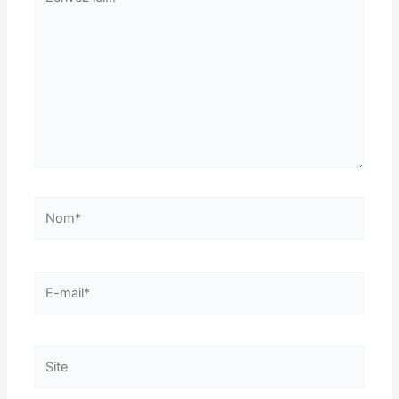
ici…
Nom*
E-
mail*
Site