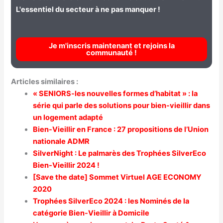
L'essentiel du secteur à ne pas manquer !
Je m'inscris maintenant et rejoins la
communauté !
Articles similaires :
« SENIORS-les nouvelles formes d’habitat » : la
série qui parle des solutions pour bien-vieillir dans
un logement adapté
Bien-Vieillir en France : 27 propositions de l’Union
nationale ADMR
SilverNight : Le palmarès des Trophées SilverEco
Bien-Vieillir 2024 !
[Save the date] Sommet Virtuel AGE ECONOMY
2020
Trophées SilverEco 2024 : les Nominés de la
catégorie Bien-Vieillir à Domicile