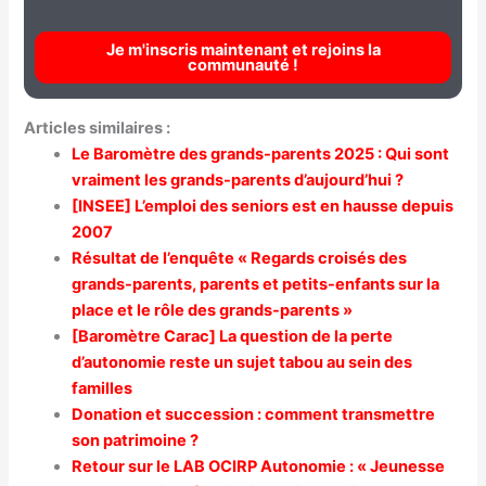
Je m'inscris maintenant et rejoins la
communauté !
Articles similaires :
Le Baromètre des grands-parents 2025 : Qui sont
vraiment les grands-parents d’aujourd’hui ?
[INSEE] L’emploi des seniors est en hausse depuis
2007
Résultat de l’enquête « Regards croisés des
grands-parents, parents et petits-enfants sur la
place et le rôle des grands-parents »
[Baromètre Carac] La question de la perte
d’autonomie reste un sujet tabou au sein des
familles
Donation et succession : comment transmettre
son patrimoine ?
Retour sur le LAB OCIRP Autonomie : « Jeunesse