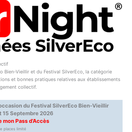
ctif
Bien-Vieillir et du Festival SilverEco, la catégorie
ions et bonnes pratiques relatives aux établissements
gement collectif.
occasion du Festival SilverEco Bien-Vieillir
 et 15 Septembre 2026
de mon Pass d’Accès
 places limité