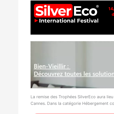
14
d
La remise des Trophées SilverEco aura lieu
Cannes. Dans la catégorie Hébergement coll