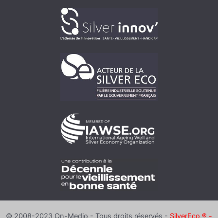
© 2008-2023 On-Medio - Tous droits réservés -
SilverEco ® -