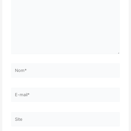
ici…
Nom*
E-
mail*
Site