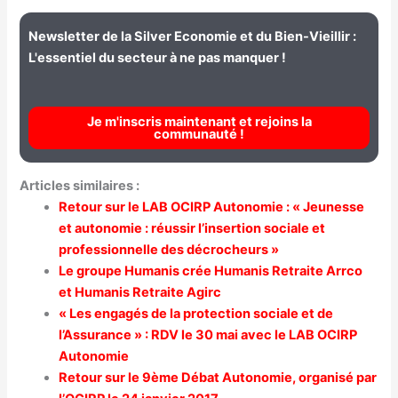
Newsletter de la Silver Economie et du Bien-Vieillir :
L'essentiel du secteur à ne pas manquer !
Je m'inscris maintenant et rejoins la
communauté !
Articles similaires :
Retour sur le LAB OCIRP Autonomie : « Jeunesse
et autonomie : réussir l’insertion sociale et
professionnelle des décrocheurs »
Le groupe Humanis crée Humanis Retraite Arrco
et Humanis Retraite Agirc
« Les engagés de la protection sociale et de
l’Assurance » : RDV le 30 mai avec le LAB OCIRP
Autonomie
Retour sur le 9ème Débat Autonomie, organisé par