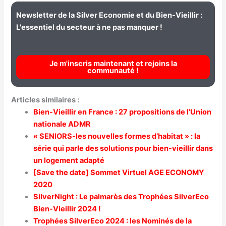
Newsletter de la Silver Economie et du Bien-Vieillir :
L'essentiel du secteur à ne pas manquer !
Je m'inscris maintenant et rejoins la
communauté !
Articles similaires :
Bien-Vieillir en France : 27 propositions de l’Union
nationale ADMR
« SENIORS-les nouvelles formes d’habitat » : la
série qui parle des solutions pour bien-vieillir dans
un logement adapté
[Save the date] Sommet Virtuel AGE ECONOMY
2020
SilverNight : Le palmarès des Trophées SilverEco
Bien-Vieillir 2024 !
Trophées SilverEco 2024 : les Nominés de la