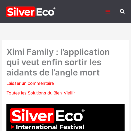
Aller
au
Rech
contenu
Ximi Family : l’application
qui veut enfin sortir les
aidants de l’angle mort
Laisser un commentaire
Toutes les Solutions du Bien-Vieillir