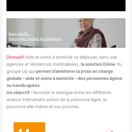
DomusVi
Aide et soins à domicile va déployer, dans ses
agences et résidences médicalisées,
la solution Dôme
du
groupe Up qui
permet d’améliorer la prise en charge
globale – aide et soins à domicile – des personnes âgées
ou handicapées.
Un objectif :
favoriser le dialogue entre les différents
acteurs intervenant autour de la personne âgée, la
personne elle-même et ses proches.