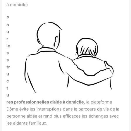
à domicile)
P
o
u
r
le
s
s
tr
u
c
t
u
res professionnelles d’aide à domicile
, la plateforme
Dôme évite les interruptions dans le parcours de vie de la
personne aidée et rend plus efficaces les échanges avec
les aidants familiaux.