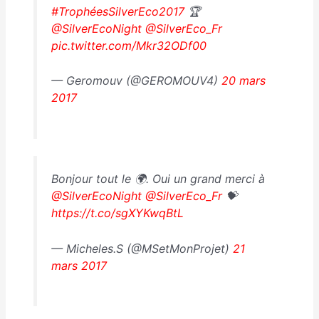
#TrophéesSilverEco2017
🏆
@SilverEcoNight
@SilverEco_Fr
pic.twitter.com/Mkr32ODf00
— Geromouv (@GEROMOUV4)
20 mars
2017
Bonjour tout le 🌍. Oui un grand merci à
@SilverEcoNight
@SilverEco_Fr
💝
https://t.co/sgXYKwqBtL
— Micheles.S (@MSetMonProjet)
21
mars 2017