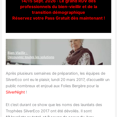
14/15 Sept. 2026 : Le grand RDV des
professionnels du bien-vieillir et de la
transition démographique
Réservez votre Pass Gratuit dès maintenant !
Après plusieurs semaines de préparation, les équipes de
SilverEco ont eu le plaisir, lundi 20 mars 2017, d’accueillir un
public nombreux et enjoué aux Folies Bergère pour la
SilverNight
!
Et c’est durant ce show que les noms des lauréats des
Trophées SilverEco 2017 ont été dévoilés. Il sont