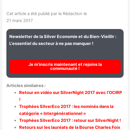
Cet article a été publié par la Rédaction le
21 mars 2017
Newsletter de la Silver Economie et du Bien-Vieillir :
L'essentiel du secteur à ne pas manquer !
Je m'inscris maintenant et rejoins la
communauté !
Articles similaires :
Retour en vidéo sur SilverNight 2017 avec l’OCIRP
!
Trophées SilverEco 2017 : les nominés dans la
catégorie « Intergénérationnel »
Trophées SilverEco 2017 : retour sur SilverNight !
Retours sur les lauréats de la Bourse Charles Foix