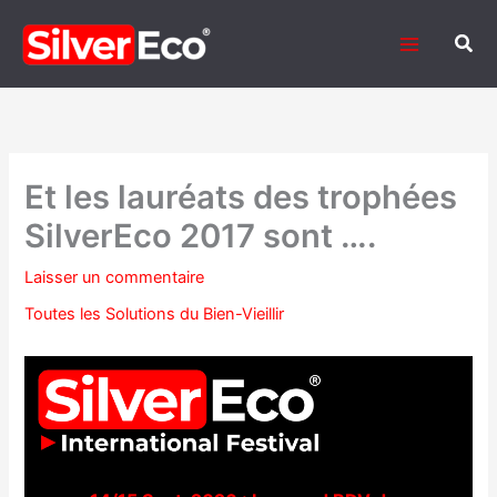
Aller
au
Rech
contenu
Et les lauréats des trophées
SilverEco 2017 sont ….
Laisser un commentaire
Toutes les Solutions du Bien-Vieillir