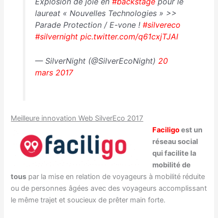
Explosion de joie en
#backstage
pour le
laureat « Nouvelles Technologies » >>
Parade Protection / E-vone !
#silvereco
#silvernight
pic.twitter.com/q61cxjTJAI
— SilverNight (@SilverEcoNight)
20
mars 2017
Meilleure innovation Web SilverEco 2017
Faciligo
est un
réseau social
qui facilite la ​
mobilité​ de
tous
par la mise en relation de voyageurs à mobilité réduite
ou de personnes âgées avec des voyageurs accomplissant
le même trajet et soucieux de prêter main forte.