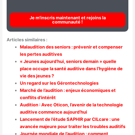
Je m'inscris maintenant et rejoins la
communauté !
Articles similaires :
Malaudition des seniors : prévenir et compenser
les pertes auditives
« Jeunes aujourd’hui, seniors demain » quelle
place occupe la santé auditive dans l’hygiène de
vie des jeunes ?
Un regard sur les Gérontechnologies
Marché de l’audition : enjeux économiques et
conflits d’intérêt
Audition : Avec Oticon, l’avenir de la technologie
auditive commence aujourd’hui
Lancement de l’étude SAPHIR par CILcare : une
avancée majeure pour traiter les troubles auditifs
Journée mondiale de l’audition : comment