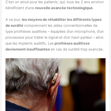
C’est un atout pour les patients, qui, tous les 2 ans environ
bénéficient d’une
nouvelle avancée technologique
.
A ce jour,
les moyens de réhabiliter les différents types
de surdité
comprennent les aides conventionnelles de
type prothèses auditives – équipées d’un microphone, d’un
processeur pour traiter le signal et d’un haut-parleur – ainsi
que les implants auditifs. Les
prothèses auditives
deviennent insuffisantes
en cas de surdité trop avancée.