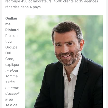
regroupe 450 collaborateurs, 4500 clients et 35 agences
réparties dans 4 pays.
Guillau
me
Richard
,
Présiden
t du
Groupe
Oui
Care,
explique
:
« Nous
somme
s très
heureux
d’accueil
lir au
sein de