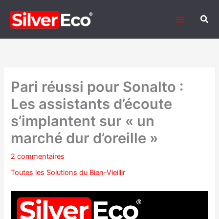
Aller
au
Rech
contenu
Pari réussi pour Sonalto :
Les assistants d’écoute
s’implantent sur « un
marché dur d’oreille »
2 commentaires
Toutes les Solutions du Bien-Vieillir