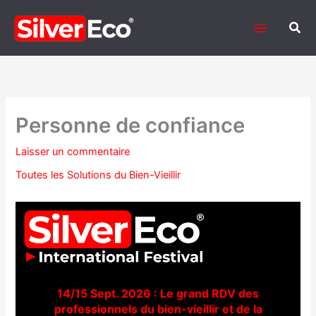
Aller
au
Rech
contenu
Personne de confiance
Laisser un commentaire
Toutes les Solutions du Bien-Vieillir
14/15 Sept. 2026 : Le grand RDV des
professionnels du bien-vieillir et de la