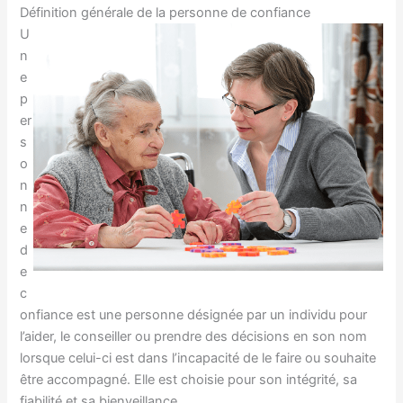
Définition générale de la personne de confiance
U
n
e
p
er
s
o
n
n
e
d
e
c
onfiance est une personne désignée par un individu pour
l’aider, le conseiller ou prendre des décisions en son nom
lorsque celui-ci est dans l’incapacité de le faire ou souhaite
être accompagné. Elle est choisie pour son intégrité, sa
fiabilité et sa bienveillance.