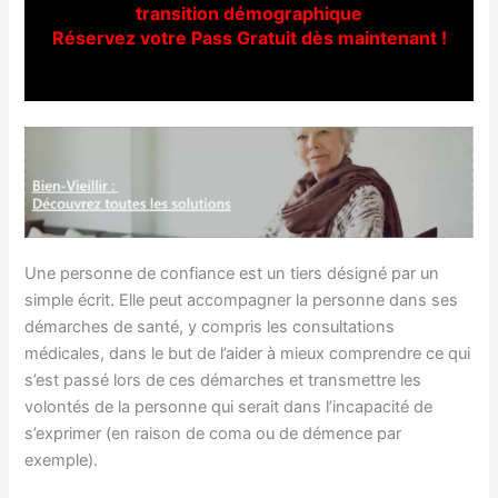
transition démographique
Réservez votre Pass Gratuit dès maintenant !
Une personne de confiance est un tiers désigné par un
simple écrit. Elle peut accompagner la personne dans ses
démarches de santé, y compris les consultations
médicales, dans le but de l’aider à mieux comprendre ce qui
s’est passé lors de ces démarches et transmettre les
volontés de la personne qui serait dans l’incapacité de
s’exprimer (en raison de coma ou de démence par
exemple).