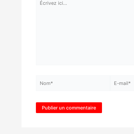
ici…
Nom*
E-
mail*