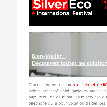
14
d
Grand-mercredi est un
site internet déd
avions présenté voici quelques mois sur s
aujourd’hui de deux nouveaux services q
téléphone qui a pour vocation d’aider ces