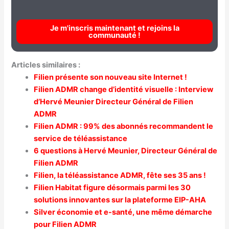
Je m'inscris maintenant et rejoins la
communauté !
Articles similaires :
Filien présente son nouveau site Internet !
Filien ADMR change d’identité visuelle : Interview
d’Hervé Meunier Directeur Général de Filien
ADMR
Filien ADMR : 99% des abonnés recommandent le
service de téléassistance
6 questions à Hervé Meunier, Directeur Général de
Filien ADMR
Filien, la téléassistance ADMR, fête ses 35 ans !
Filien Habitat figure désormais parmi les 30
solutions innovantes sur la plateforme EIP-AHA
Silver économie et e-santé, une même démarche
pour Filien ADMR