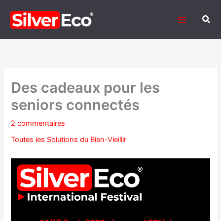
Aller
au
Rech
contenu
Des cadeaux pour les
seniors connectés
2 commentaires
Toutes les Solutions du Bien-Vieillir