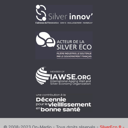
© 2008-2023 On-Medio - Tous droits réservés -
SilverEco ® -