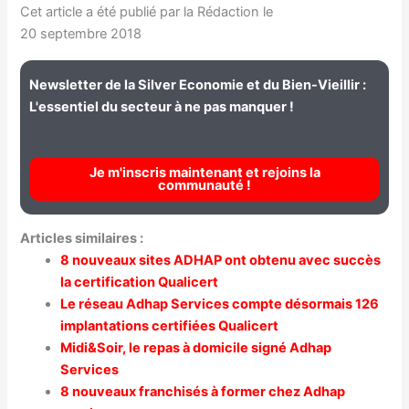
Cet article a été publié par la Rédaction le
20 septembre 2018
Newsletter de la Silver Economie et du Bien-Vieillir :
L'essentiel du secteur à ne pas manquer !
Je m'inscris maintenant et rejoins la
communauté !
Articles similaires :
8 nouveaux sites ADHAP ont obtenu avec succès
la certification Qualicert
Le réseau Adhap Services compte désormais 126
implantations certifiées Qualicert
Midi&Soir, le repas à domicile signé Adhap
Services
8 nouveaux franchisés à former chez Adhap