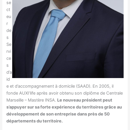
se
ct
eu
r
de
s
Se
rvi
ce
s
d’a
id
e et d’accompagnement à domicile (SAAD). En 2005, il
fonde AUXI’life après avoir obtenu son diplôme de Centrale
Marseille – Mastère INSA.
Le nouveau président peut
s’appuyer sur sa forte expérience du territoires grâce au
développement de son entreprise dans près de 50
départements du territoire.