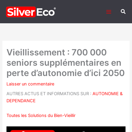
Aller
au
Rech
contenu
Vieillissement : 700 000
seniors supplémentaires en
perte d’autonomie d’ici 2050
Laisser un commentaire
AUTRES ACTUS ET INFORMATIONS SUR :
AUTONOMIE &
DEPENDANCE
Toutes les Solutions du Bien-Vieillir