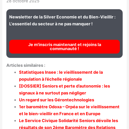
28 octobre 2025
Newsletter de la Silver Economie et du Bien-Vieillir :
L'essentiel du secteur à ne pas manquer !
Je m'inscris maintenant et rejoins la
communauté !
Articles similaires :
Statistiques Insee : le vieillissement de la
population à l’échelle régionale
[DOSSIER] Seniors et perte d’autonomie : les
signaux à ne surtout pas négliger
Un regard sur les Gérontechnologies
1er baromètre Odoxa – Orpéa sur le vieillissement
et le bien-vieillir en France et en Europe
Le Service Civique Solidarité Seniors dévoile les
résultats de son 2ème Baromètre des Relations